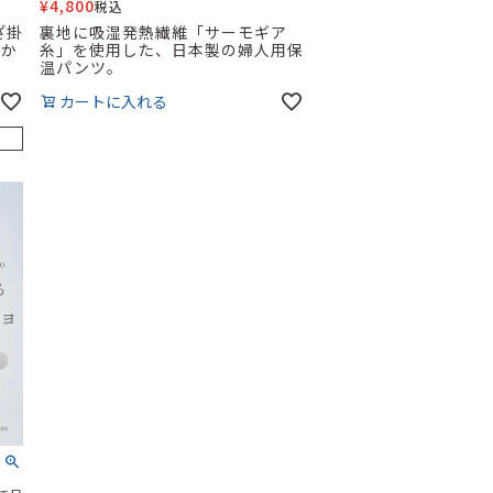
¥
4,800
税込
ざ掛
裏地に吸湿発熱繊維「サーモギア
たか
糸」を使用した、日本製の婦人用保
温パンツ。
カートに入れる