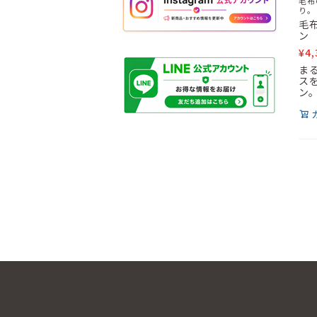
毛布
り。
毛
ン
¥
4,
ま
ス
ン