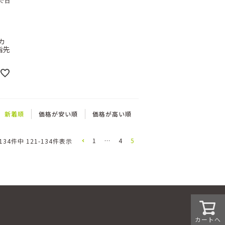
で日
カ
指先
新着順
価格が安い順
価格が高い順
1
…
4
5
134
件中
121
-
134
件表示
カートへ