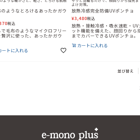
のような暖かさと、軽さ、とろける肌触
サッと羽織るだけで、顔回りから指先ま
よけ対策。
布のようなとろけるあったかガウ
放熱冷感完全防備UVポンチョ
¥
3,480
税込
370
税込
放熱・接触冷感・吸水速乾・UV
るで毛布のようなマイクロフリー
ット機能を備えた、顔回りから
を贅沢に使った、あったかガウ
までカバーできるUVポンチョ。
。
カートに入れる
カートに入れる
並び替え