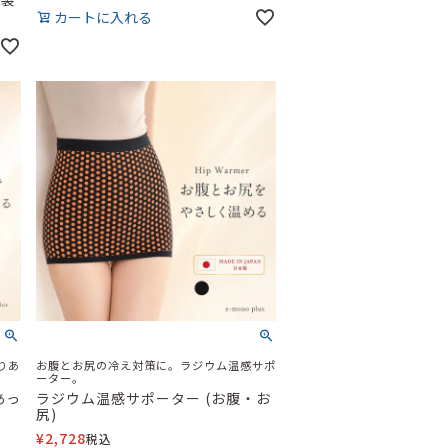
カートに入れる
りあ
お腹とお尻の冷え対策に。ラジウム温感サポ
ーター。
あっ
ラジウム温感サポーター (お腹・お
尻)
¥
2,728
税込