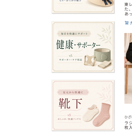
東
た
あ
ひざ
ラ
枚