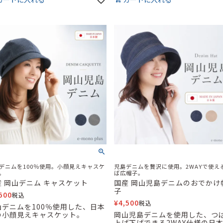
デニムを100％使用。小顔見えキャスケ
児島デニムを贅沢に使用。2WAYで使え
。
ば広帽子。
産 岡山デニム キャスケット
国産 岡山児島デニムのおでかけ
子
500
税込
¥
4,500
税込
山デニムを100％使用した、日本
の小顔見えキャスケット。
岡山児島デニムを使用した、つ
上げ下げできる2WAY仕様の日