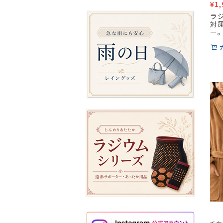
¥
1,
ラ
対
ー