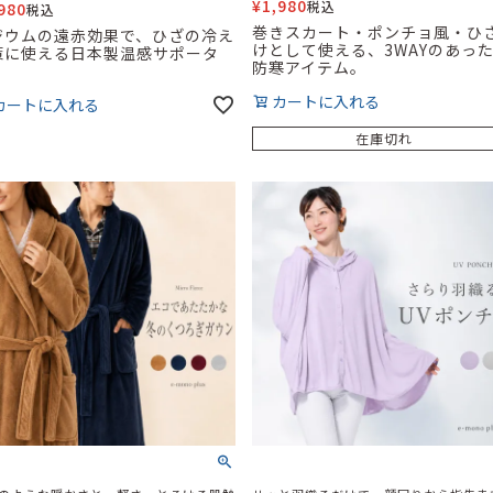
¥
1,980
税込
980
税込
巻きスカート・ポンチョ風・ひ
ジウムの遠赤効果で、ひざの冷え
けとして使える、3WAYのあっ
策に使える日本製温感サポータ
防寒アイテム。
。
カートに入れる
カートに入れる
在庫切れ