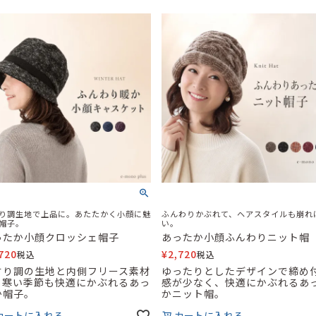
り調生地で上品に。あたたかく小顔に魅
ふんわりかぶれて、ヘアスタイルも崩れ
帽子。
い。
ったか小顔クロッシェ帽子
あったか小顔ふんわりニット帽
720
¥
2,720
税込
税込
すり調の生地と内側フリース素材
ゆったりとしたデザインで締め
、寒い季節も快適にかぶれるあっ
感が少なく、快適にかぶれるあ
か帽子。
かニット帽。
カートに入れる
カートに入れる