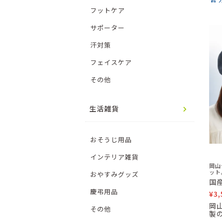
フットケア
サポーター
汗対策
フェイスケア
その他
生活雑貨
おそうじ用品
インテリア雑貨
岡山
ット
おやすみグッズ
国
慶弔用品
¥
3,
岡
その他
製