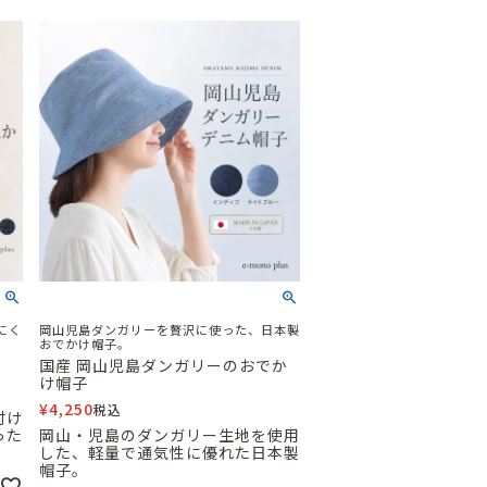
にく
岡山児島ダンガリーを贅沢に使った、日本製
おでかけ帽子。
国産 岡山児島ダンガリーのおでか
け帽子
¥
4,250
税込
付け
った
岡山・児島のダンガリー生地を使用
した、軽量で通気性に優れた日本製
帽子。