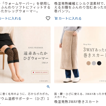
レ「ウォームサーバー」を使用し
吸湿発熱繊維とシルク混素材で
、ふんわりソフトにフィットする
えるお腹をふんわり包むあった
ったかレッグウォーマー。
巻パンツ。
カートに入れる
カートに入れる
に巻く毛布のように、芯からポカポカ。
肩・腰・ひざに使える、3WAYあったか
スカート。
ジウム温感サポーター（ひざ）1
吸湿発熱3WAY巻きスカート
入