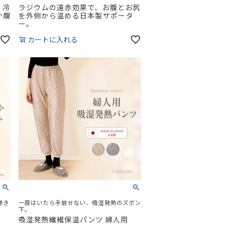
、冷
ラジウムの遠赤効果で、お腹とお尻
か腹
を外側から温める日本製サポータ
ー。
カートに入れる
巻き
一度はいたら手放せない、吸湿発熱のズボン
下。
吸湿発熱繊維保温パンツ 婦人用