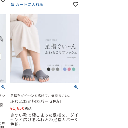
カートに入れる
るつ
足指をグイ～ンと広げて、気持ちいい。
ふわふわ足指カバー 3色組
帽
¥
1,650
税込
きつい靴で縮こまった足指を、グイ
～ンと広げるふわふわ足指カバー3
ばを
色組。
本製