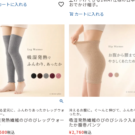
カートに入れる
おでかけ帽子。
カートに入れる
る足元に、ふんわりあったかレッグウォ
冷えるお腹に。ぐ～んと伸びて、ふんわ
ー。
ったか。
湿発熱繊維のびのびレッグウォー
吸湿発熱繊維のびのびシルク入
ー
たか腹巻パンツ
680
¥
2,760
税込
税込