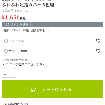
ふわふわ足指カバー 3色組
商品番号
FOOT41
¥
1,650
税込
[
17
ポイント進呈 ]
送料パターン
郵送（送料無料）
モノトーン
カラー３色組
△
残りわずかです。
✕
ただいま在庫がございません。
返品特約について