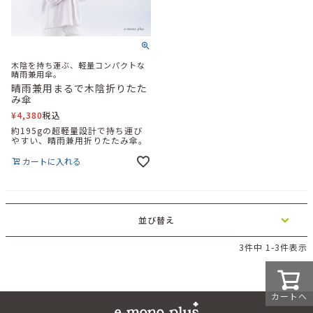
木陰を持ち運ぶ、軽量コンパクトな
晴雨兼用傘。
晴雨兼用まるで木陰折りたた
み傘
¥
4,380
税込
約195gの超軽量設計で持ち運び
やすい、晴雨兼用折りたたみ傘。
カートに入れる
並び替え
3
件中
1
-
3
件表示
カートへ