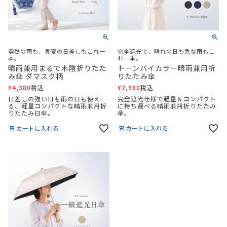
突然の雨も、真夏の日差しもこれ一
完全遮光で、晴れの日も急な雨もこ
本。
れ一本。
晴雨兼用まるで木陰折りたた
トーンバイカラー晴雨兼用折
み傘 ダマスク柄
りたたみ傘
¥
4,380
税込
¥
2,980
税込
日差しの強い日も雨の日も使え
完全遮光仕様で軽量＆コンパクト
る、軽量コンパクトな晴雨兼用折
に持ち運べる晴雨兼用折りたたみ
りたたみ日傘。
傘。
カートに入れる
カートに入れる