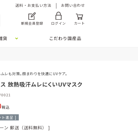
送料・お支払い方法
お問い合わせ
新規会員登録
ログイン
カート
雑貨
こだわり国産品
ムレも対策。顔まわりを快適にUVケア。
ス 放熱吸汗ムレにくいUVマスク
V0021
0
税込
ト進呈 ]
ーン
郵送（送料無料）