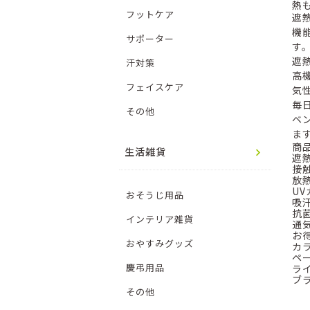
熱
フットケア
遮
機
サポーター
す
遮
汗対策
高
フェイスケア
気
毎
その他
ベ
ま
商
生活雑貨
遮
接
放
U
おそうじ用品
吸
抗
インテリア雑貨
通
お
おやすみグッズ
カ
ペ
慶弔用品
ラ
ブ
その他