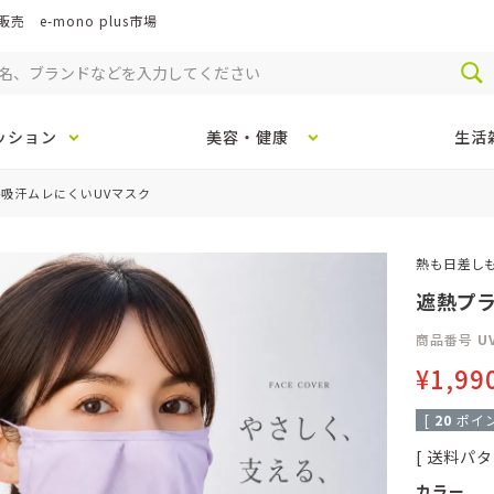
e-mono plus市場
ッション
美容・健康
生活
熱吸汗ムレにくいUVマスク
熱も日差しも
遮熱プラ
商品番号
U
¥
1,99
[
20
ポイン
送料パタ
カラー