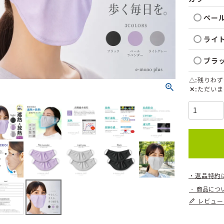
ペー
ライ
ブラ
△
残りわず
✕
ただいま
返品特約
商品につ
レビュー