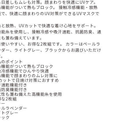
も日差しもムレも対策。顔まわりを快適にUVケア。
熱機能がついて熱もブロック。 接触冷感機能・放熱
能で、快適に顔まわりのUV対策ができるUVマスクで
。
熱と放熱、UVカットで快適な着け心地をサポート。
機能糸を使用し、接触冷感や吸汗速乾、抗菌防臭、通
性も兼ね備えています。
日使いやすい、お得な2枚組です。 カラーはペールラ
ンダー、ライトグレー、ブラックからお選びいただけ
す。
品のポイント
熱機能がついて熱もブロック
触冷感機能でひんやり快適
熱機能で顔まわりのムレ対策に
Vカットで日焼け対策におすすめ
汗速乾機能付き
菌防臭機能付き
気性も兼ね備えた高機能糸を使用
得な2枚組
ラー
ールラベンダー
イトグレー
ラック