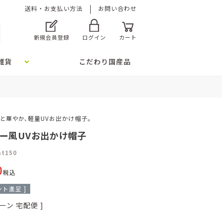
送料・お支払い方法
お問い合わせ
新規会員登録
ログイン
カート
雑貨
こだわり国産品
と華やか、軽量UVお出かけ帽子。
ー風UVお出かけ帽子
at150
0
税込
ト進呈 ]
ーン
宅配便