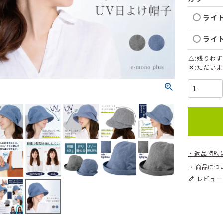
ライ
ライ
△
残りわず
✕
ただいま
返品特約
商品につ
レビュー