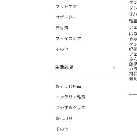
ダ
フットケア
ダ
U
サポーター
軽
フ
汗対策
ば
フェイスケア
商
ダ
軽量
その他
フ
ふ
服
生活雑貨
カ
材
適
おそうじ用品
インテリア雑貨
おやすみグッズ
慶弔用品
その他