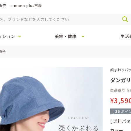
e-mono plus市場
ッション
美容・健康
生活
帽子
顔まわりパッ
ダンガリ
商品番号
h
¥
3,59
[
36
ポイン
送料パタ
カラー