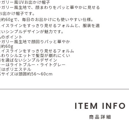
ンガリー風UVお出かけ帽子
ンガリー風生地で、顔まわりをパッと華やかに見せる
Vお出かけ帽子です。
量約60gで、毎日のお出かけにも使いやすい仕様。
ェイスラインをすっきり見せるフォルムと、服装を選
ないシンプルデザインが魅力です。
品のポイント
ンガリー風生地で顔回りパッと華やか
約60g
ェイスラインをすっきり見せるフォルム
んわりシルエットで髪型が崩れにくい
装を選ばないシンプルデザイン
ラーはライトブルー・ライトグレー
質はポリエステル
応サイズは頭囲約56〜60cm
ITEM INFO
商品詳細