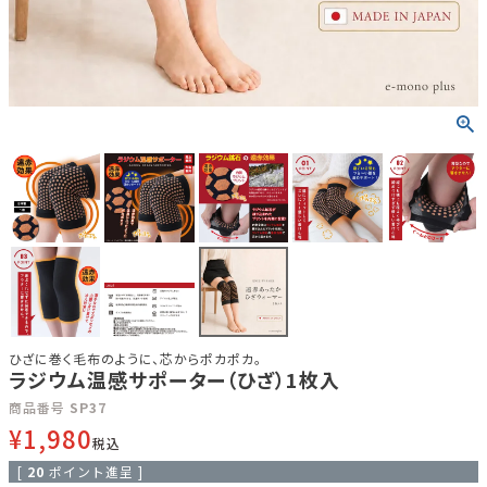
ひざに巻く毛布のように、芯からポカポカ。
ラジウム温感サポーター（ひざ）1枚入
商品番号
SP37
¥
1,980
税込
[
20
ポイント進呈 ]