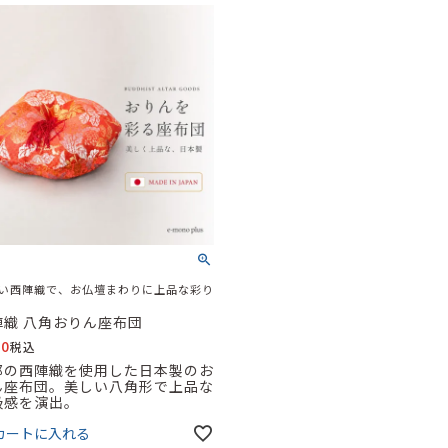
い西陣織で、お仏壇まわりに上品な彩り
陣織 八角おりん座布団
80
税込
都の西陣織を使用した日本製のお
ん座布団。美しい八角形で上品な
級感を演出。
カートに入れる